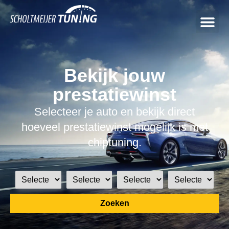
Bekijk jouw
prestatiewinst
Selecteer je auto en bekijk direct
hoeveel prestatiewinst mogelijk is met
chiptuning.
Zoeken