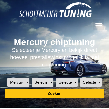
Mercury chiptuning
Selecteer je Mercury en bekijk direct
hoeveel prestatiewinst mogelijk is met
chiptuning.
Zoeken