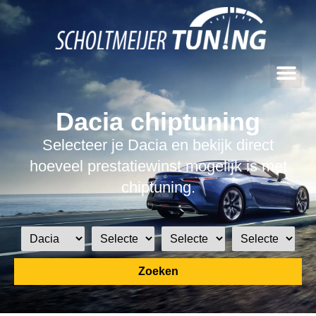
Dacia chiptuning
Selecteer je Dacia en bekijk direct
hoeveel prestatiewinst mogelijk is met
chiptuning.
Zoeken