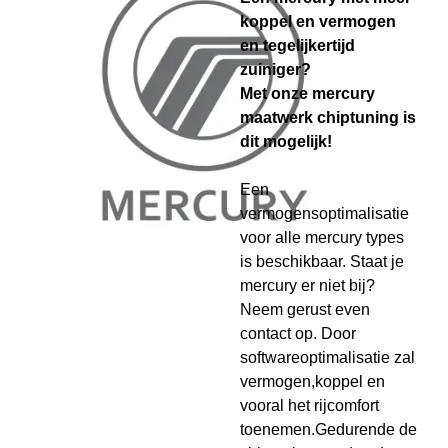
koppel en vermogen
en tegelijkertijd
zuiniger?
Met onze mercury
maatwerk chiptuning is
dit mogelijk!
Een
vermogensoptimalisatie
voor alle mercury types
is beschikbaar. Staat je
mercury er niet bij?
Neem gerust even
contact op. Door
softwareoptimalisatie zal
vermogen,koppel en
vooral het rijcomfort
toenemen.Gedurende de