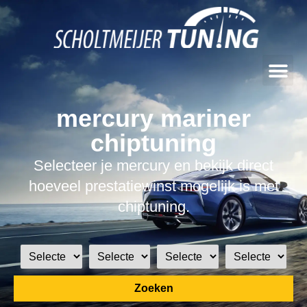
mercury mariner
chiptuning
Selecteer je mercury en bekijk direct
hoeveel prestatiewinst mogelijk is met
chiptuning.
Zoeken