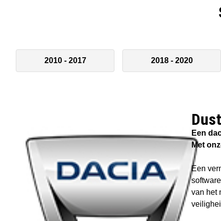
2010 - 2017
2018 - 2020
Dust
Een dac
Met onz
Een verm
software
van het 
veilighe