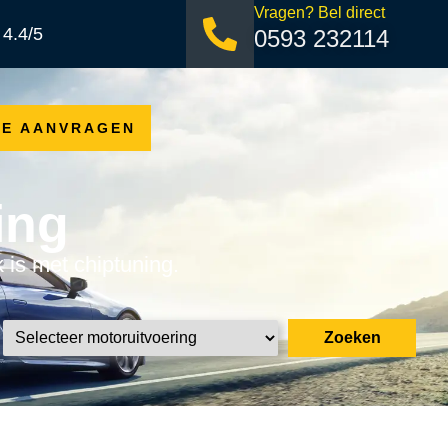
Vragen? Bel direct
 4.4/5
0593 232114
TE AANVRAGEN
ing
k is met chiptuning.
Zoeken