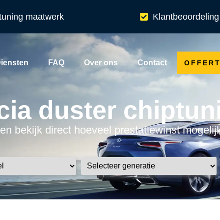
tuning maatwerk
Klantbeoordeling
iensten
FAQ
Over ons
Contact
OFFER
cia duster chiptun
en bekijk direct hoeveel prestatiewinst mogelij