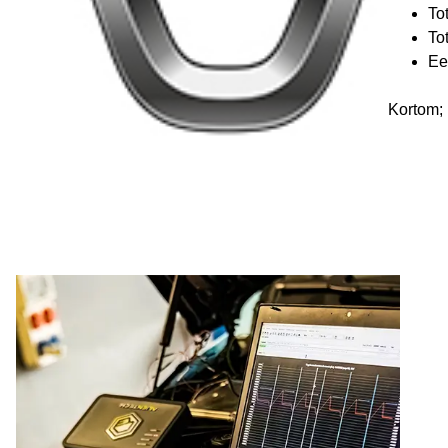
To
To
Ee
Kortom; 