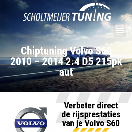
Chiptuning Volvo S60
2010 – 2014 2.4 D5 215pk
aut
Verbeter direct
de rijsprestaties
van je Volvo S60