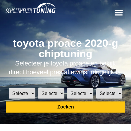
toyota proace 2020-g
chiptuning
Selecteer je toyota proace en bekijk
direct hoeveel prestatiewinst mogelijk is.
Zoeken