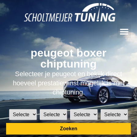
peugeot boxer
chiptuning
Selecteer je peugeot en bekijk direct
hoeveel prestatiewinst mogelijk is met
chiptuning.
Zoeken