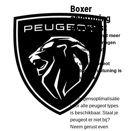
Boxer
chiptuning
specialist​
Een peugeot met meer
koppel en vermogen
en tegelijkertijd
zuiniger?
Met onze peugeot
maatwerk chiptuning is
dit mogelijk!
Een
vermogensoptimalisatie
voor alle peugeot types
is beschikbaar. Staat je
peugeot er niet bij?
Neem gerust even