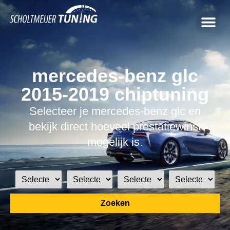
mercedes-benz glc
2015-2019 chiptuning
Selecteer je mercedes-benz glc en
bekijk direct hoeveel prestatiewinst
mogelijk is.
Zoeken