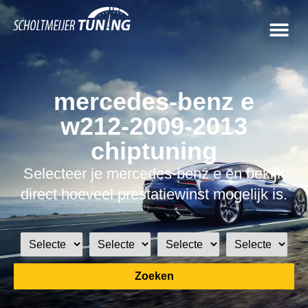
mercedes-benz e
w212-2009-2013
chiptuning
Selecteer je mercedes-benz e en bekijk
direct hoeveel prestatiewinst mogelijk is.
Zoeken