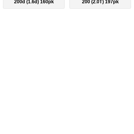
200d (1.6d) 160pk
200 (2.0T) 197pk