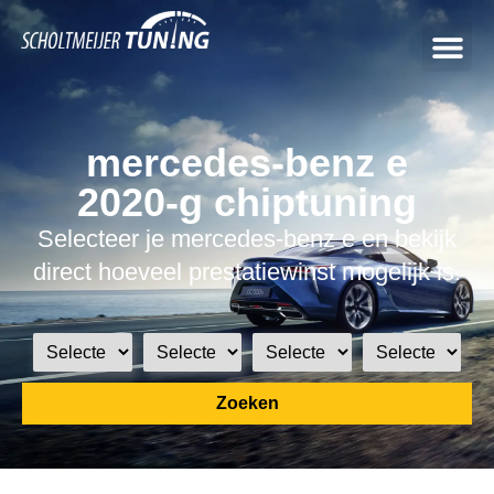
mercedes-benz e
2020-g chiptuning
Selecteer je mercedes-benz e en bekijk
direct hoeveel prestatiewinst mogelijk is.
Zoeken