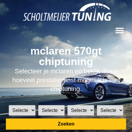
mclaren 570gt
chiptuning
Selecteer je mclaren en bekijk direct
hoeveel prestatiewinst mogelijk is met
chiptuning.
Zoeken