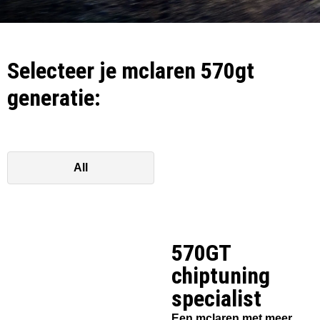
Selecteer je mclaren 570gt
generatie:
All
570GT
chiptuning
specialist​
Een mclaren met meer