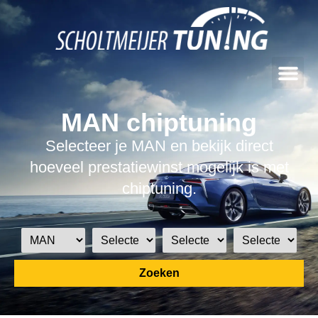
MAN chiptuning
Selecteer je MAN en bekijk direct
hoeveel prestatiewinst mogelijk is met
chiptuning.
Zoeken