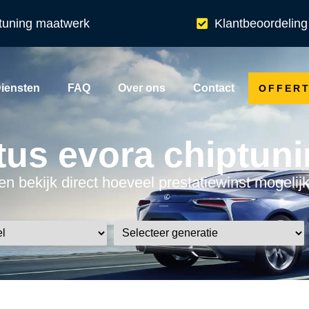
tuning maatwerk
Klantbeoordeling
iensten
FAQ
Over ons
Contact
OFFER
tus evora chiptun
 en bekijk direct hoeveel prestatiewinst mogelijk