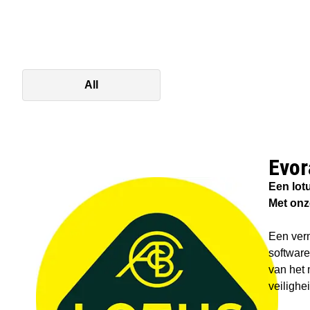
All
Evor
Een lot
Met onz
Een verm
software
van het 
veilighe