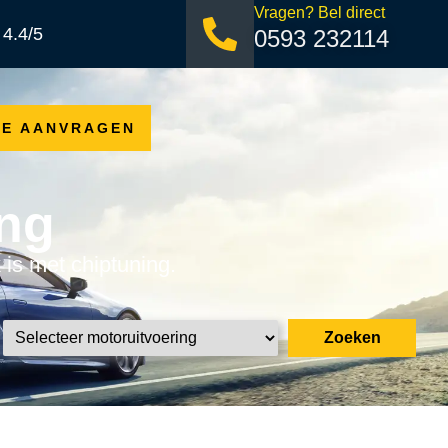
Vragen? Bel direct
 4.4/5
0593 232114
TE AANVRAGEN
ing
 is met chiptuning.
Zoeken