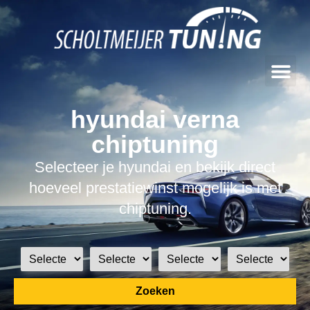
hyundai verna
chiptuning
Selecteer je hyundai en bekijk direct
hoeveel prestatiewinst mogelijk is met
chiptuning.
Zoeken