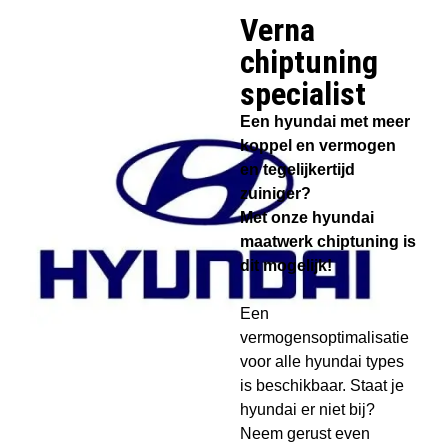
Verna
chiptuning
specialist​
Een hyundai met meer
koppel en vermogen
en tegelijkertijd
zuiniger?
Met onze hyundai
maatwerk chiptuning is
dit mogelijk!
Een
vermogensoptimalisatie
voor alle hyundai types
is beschikbaar. Staat je
hyundai er niet bij?
Neem gerust even