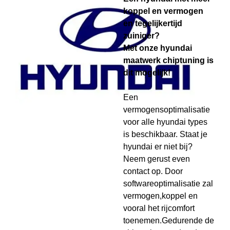
koppel en vermogen
en tegelijkertijd
zuiniger?
Met onze hyundai
maatwerk chiptuning is
dit mogelijk!
Een
vermogensoptimalisatie
voor alle hyundai types
is beschikbaar. Staat je
hyundai er niet bij?
Neem gerust even
contact op. Door
softwareoptimalisatie zal
vermogen,koppel en
vooral het rijcomfort
toenemen.Gedurende de