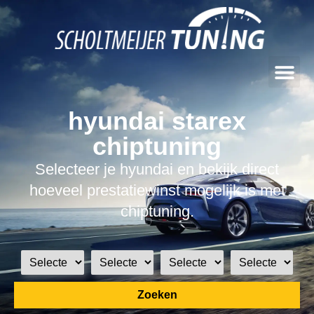
hyundai starex
chiptuning
Selecteer je hyundai en bekijk direct
hoeveel prestatiewinst mogelijk is met
chiptuning.
Zoeken