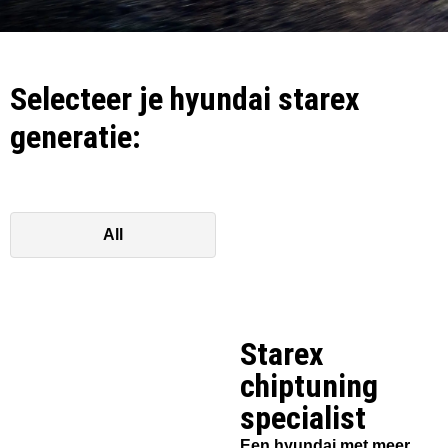
Selecteer je hyundai starex
generatie:
All
Starex
chiptuning
specialist​
Een hyundai met meer