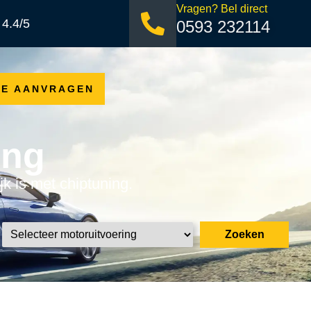
Vragen? Bel direct
 4.4/5
0593 232114
TE AANVRAGEN
ing
jk is met chiptuning.
Zoeken