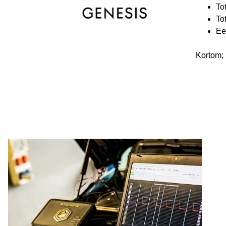
To
To
Ee
Kortom; 