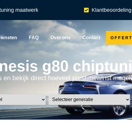
tuning maatwerk
Klantbeoordeling
iensten
FAQ
Over ons
Contact
OFFER
nesis g80 chiptun
 en bekijk direct hoeveel prestatiewinst mogeli