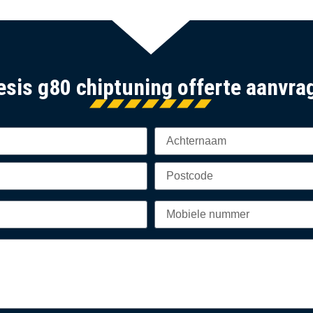
esis g80 chiptuning offerte aanvra