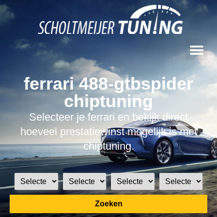
ferrari 488-gtbspider
chiptuning
Selecteer je ferrari en bekijk direct
hoeveel prestatiewinst mogelijk is met
chiptuning.
Zoeken