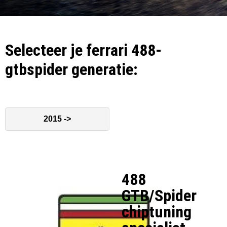
Selecteer je ferrari 488-
gtbspider generatie:
2015 ->
488
GTB/Spider
chiptuning