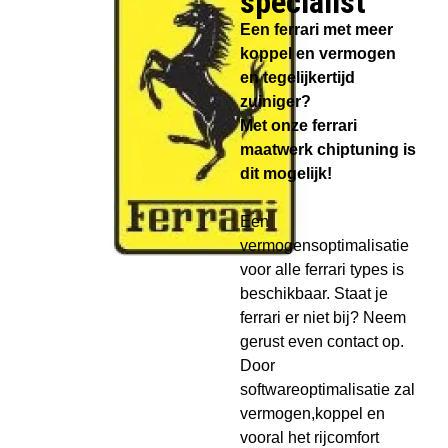
specialist​
Een ferrari met meer
koppel en vermogen
en tegelijkertijd
zuiniger?
Met onze ferrari
maatwerk chiptuning is
dit mogelijk!
Een
vermogensoptimalisatie
voor alle ferrari types is
beschikbaar. Staat je
ferrari er niet bij? Neem
gerust even contact op.
Door
softwareoptimalisatie zal
vermogen,koppel en
vooral het rijcomfort