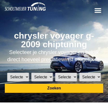
chrysler voyager g-
2009 chiptuning
Selecteer je chrysler voyager en bekijk
direct hoeveel prestatiewinst mogelijk is.
Zoeken