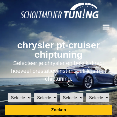
chrysler pt-cruiser
chiptuning
Selecteer je chrysler en bekijk direct
hoeveel prestatiewinst mogelijk is met
chiptuning.
Zoeken