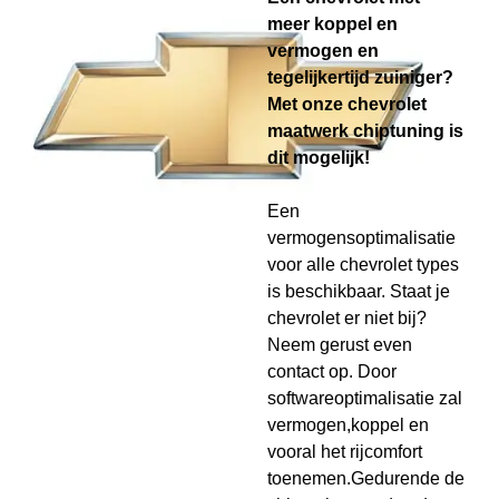
meer koppel en
vermogen en
tegelijkertijd zuiniger?
Met onze chevrolet
maatwerk chiptuning is
dit mogelijk!
Een
vermogensoptimalisatie
voor alle chevrolet types
is beschikbaar. Staat je
chevrolet er niet bij?
Neem gerust even
contact op. Door
softwareoptimalisatie zal
vermogen,koppel en
vooral het rijcomfort
toenemen.Gedurende de