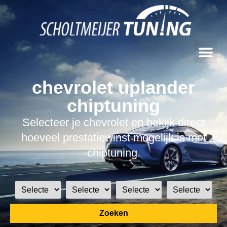
chevrolet uplander
chiptuning
Selecteer je chevrolet en bekijk direct
hoeveel prestatiewinst mogelijk is met
chiptuning.
Zoeken