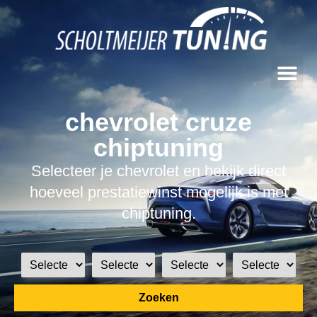
chevrolet cruze
chiptuning
Selecteer je chevrolet en bekijk direct
hoeveel prestatiewinst mogelijk is met
chiptuning.
Zoeken