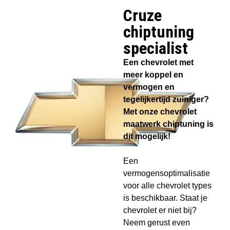
Cruze
chiptuning
specialist​
Een chevrolet met
meer koppel en
vermogen en
tegelijkertijd zuiniger?
Met onze chevrolet
maatwerk chiptuning is
dit mogelijk!
Een
vermogensoptimalisatie
voor alle chevrolet types
is beschikbaar. Staat je
chevrolet er niet bij?
Neem gerust even