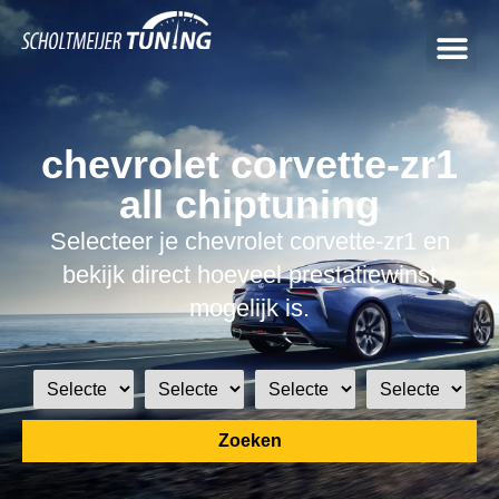
chevrolet corvette-zr1
all chiptuning
Selecteer je chevrolet corvette-zr1 en
bekijk direct hoeveel prestatiewinst
mogelijk is.
Zoeken