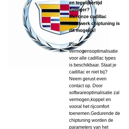
en tegelijkertijd
zuiniger?
Met onze cadillac
maatwerk chiptuning is
dit mogelijk!
Een
vermogensoptimalisatie
voor alle cadillac types
is beschikbaar. Staat je
cadillac er niet bij?
Neem gerust even
contact op. Door
softwareoptimalisatie zal
vermogen,koppel en
vooral het rijcomfort
toenemen.Gedurende de
chiptuning worden de
parameters van het