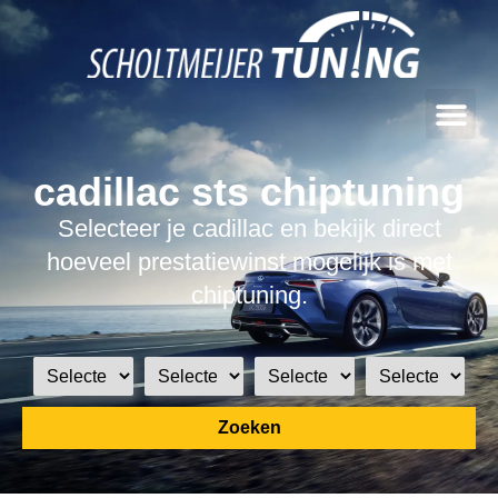
cadillac sts chiptuning
Selecteer je cadillac en bekijk direct
hoeveel prestatiewinst mogelijk is met
chiptuning.
Zoeken