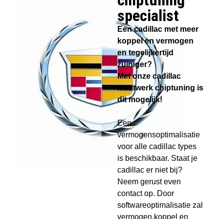
chiptuning
specialist​
Een cadillac met meer
koppel en vermogen
en tegelijkertijd
zuiniger?
Met onze cadillac
maatwerk chiptuning is
dit mogelijk!
Een
vermogensoptimalisatie
voor alle cadillac types
is beschikbaar. Staat je
cadillac er niet bij?
Neem gerust even
contact op. Door
softwareoptimalisatie zal
vermogen,koppel en