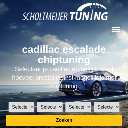
cadillac escalade
chiptuning
Selecteer je cadillac en bekijk direct
hoeveel prestatiewinst mogelijk is met
chiptuning.
Zoeken