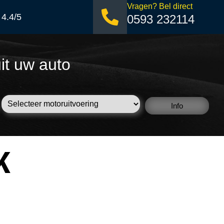
Vragen? Bel direct
 4.4/5
0593 232114
it uw auto
Info
K