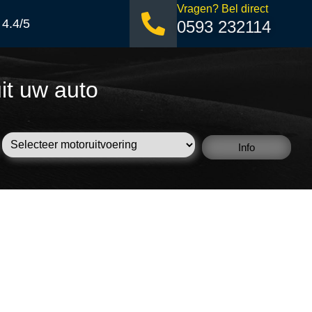
Vragen? Bel direct
 4.4/5
0593 232114
it uw auto
Info