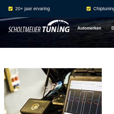
20+ jaar ervaring
Chiptunin
Automerken
D